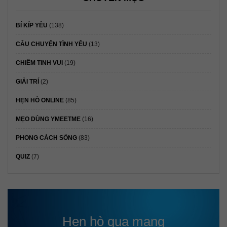
BÍ KÍP YÊU
(138)
CÂU CHUYỆN TÌNH YÊU
(13)
CHIÊM TINH VUI
(19)
GIẢI TRÍ
(2)
HẸN HÒ ONLINE
(85)
MẸO DÙNG YMEETME
(16)
PHONG CÁCH SỐNG
(83)
QUIZ
(7)
Hẹn hò qua mạng