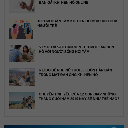
BẠN GÁI KHI HẸN HÒ ONLINE
1001 MỐI BẬN TÂM KHI HẸN HÒ MÙA DỊCH CỦA
NGƯỜI TRẺ
5 LÝ DO VÌ SAO BẠN NÊN THỬ MỘT LẦN HẸN
HÒ VỚI NGƯỜI SỐNG NỘI TÂM
6 LÍ DO ĐỂ PHỤ NỮ TUỔI 30 LUÔN HẤP DẪN
TRONG MẮT ĐÀN ÔNG KHI HẸN HÒ
CHUYỆN TÌNH YÊU CỦA 12 CON GIÁP NHỮNG
THÁNG CUỐI NĂM 2019 NÀY SẼ NHƯ THẾ NÀO?