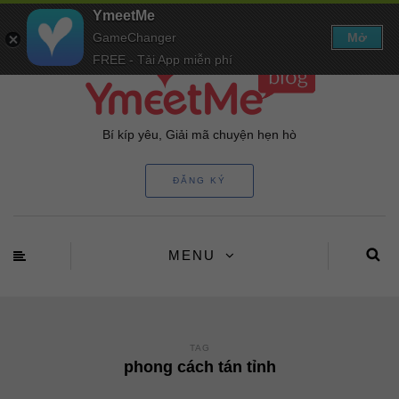
YmeetMe
GameChanger
Mở
FREE - Tải App miễn phí
Bí kíp yêu, Giải mã chuyện hẹn hò
ĐĂNG KÝ
MENU
TAG
phong cách tán tỉnh