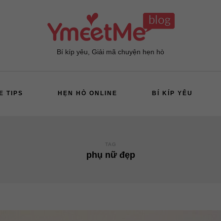
Bí kíp yêu, Giải mã chuyện hẹn hò
E TIPS
HẸN HÒ ONLINE
BÍ KÍP YÊU
TAG
phụ nữ đẹp