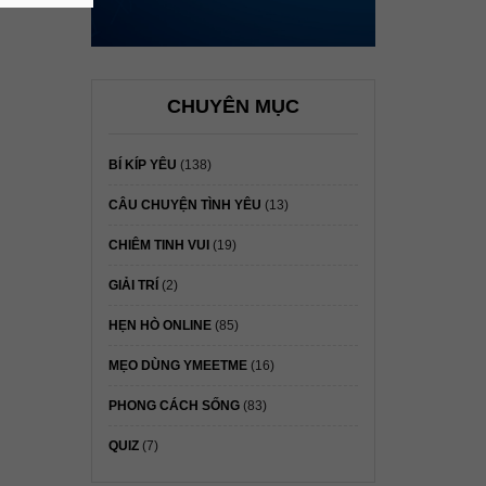
CHUYÊN MỤC
BÍ KÍP YÊU
(138)
CÂU CHUYỆN TÌNH YÊU
(13)
CHIÊM TINH VUI
(19)
GIẢI TRÍ
(2)
HẸN HÒ ONLINE
(85)
MẸO DÙNG YMEETME
(16)
PHONG CÁCH SỐNG
(83)
QUIZ
(7)