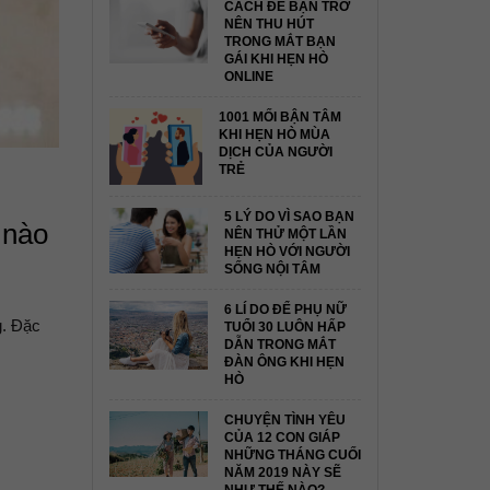
CÁCH ĐỂ BẠN TRỞ
NÊN THU HÚT
TRONG MẮT BẠN
GÁI KHI HẸN HÒ
ONLINE
1001 MỐI BẬN TÂM
KHI HẸN HÒ MÙA
DỊCH CỦA NGƯỜI
TRẺ
5 LÝ DO VÌ SAO BẠN
 nào
NÊN THỬ MỘT LẦN
HẸN HÒ VỚI NGƯỜI
SỐNG NỘI TÂM
6 LÍ DO ĐỂ PHỤ NỮ
g. Đặc
TUỔI 30 LUÔN HẤP
DẪN TRONG MẮT
ĐÀN ÔNG KHI HẸN
HÒ
CHUYỆN TÌNH YÊU
CỦA 12 CON GIÁP
NHỮNG THÁNG CUỐI
NĂM 2019 NÀY SẼ