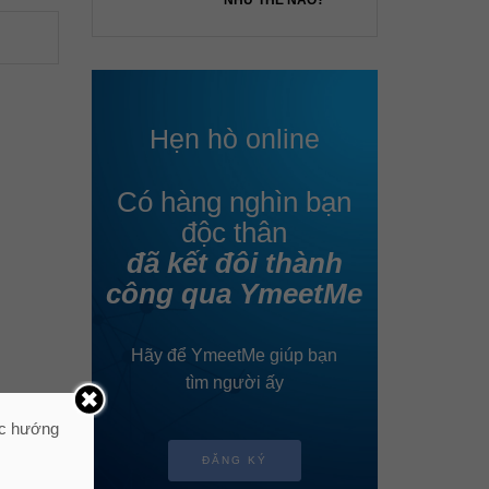
NHƯ THẾ NÀO?
Hẹn hò online
Có hàng nghìn bạn
độc thân
đã kết đôi thành
công qua YmeetMe
Hãy để YmeetMe giúp bạn
tìm người ấy
ác hướng
ĐĂNG KÝ