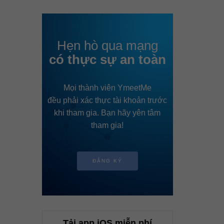
Hẹn hò qua mạng
có thực sự an toàn
Mọi thành viên YmeetMe
đều phải xác thực tài khoản trước
khi tham gia. Bạn hãy yên tâm
tham gia!
ĐĂNG KÝ
Tải app iOS miễn phí