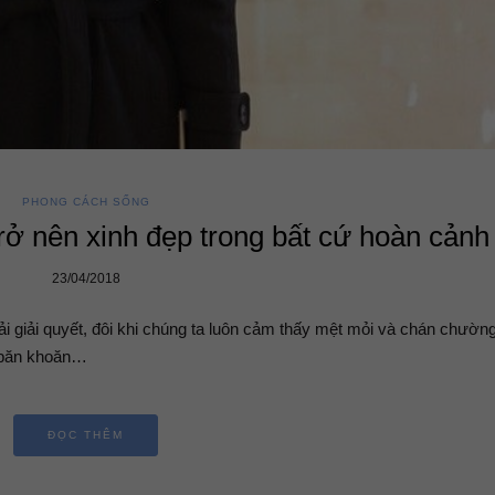
PHONG CÁCH SỐNG
trở nên xinh đẹp trong bất cứ hoàn cảnh
23/04/2018
i giải quyết, đôi khi chúng ta luôn cảm thấy mệt mỏi và chán chườn
i băn khoăn…
ĐỌC THÊM