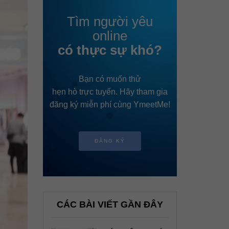
Tìm người yêu
online
có thực sự khó?
Bạn có muốn thử
hẹn hò trực tuyến. Hãy tham gia
đăng ký miễn phí cùng YmeetMe!
ĐĂNG KÝ
CÁC BÀI VIẾT GẦN ĐÂY