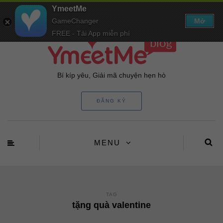
YmeetMe
GameChanger
Mở
FREE - Tải App miễn phí
Bí kíp yêu, Giải mã chuyện hẹn hò
ĐĂNG KÝ
MENU
TAG
tặng quà valentine