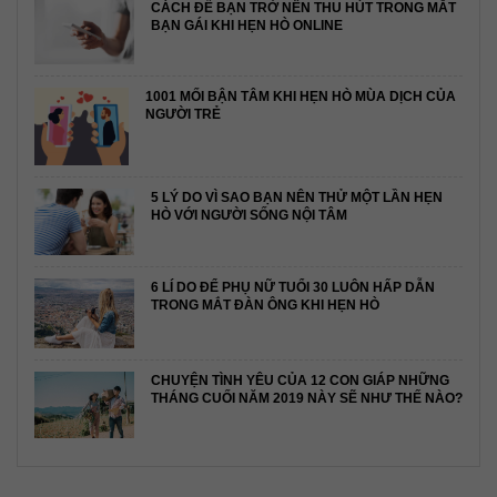
CÁCH ĐỂ BẠN TRỞ NÊN THU HÚT TRONG MẮT
BẠN GÁI KHI HẸN HÒ ONLINE
1001 MỐI BẬN TÂM KHI HẸN HÒ MÙA DỊCH CỦA
NGƯỜI TRẺ
5 LÝ DO VÌ SAO BẠN NÊN THỬ MỘT LẦN HẸN
HÒ VỚI NGƯỜI SỐNG NỘI TÂM
6 LÍ DO ĐỂ PHỤ NỮ TUỔI 30 LUÔN HẤP DẪN
TRONG MẮT ĐÀN ÔNG KHI HẸN HÒ
CHUYỆN TÌNH YÊU CỦA 12 CON GIÁP NHỮNG
THÁNG CUỐI NĂM 2019 NÀY SẼ NHƯ THẾ NÀO?