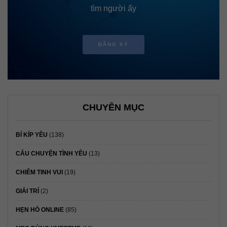
tìm người ấy
ĐĂNG KÝ
CHUYÊN MỤC
BÍ KÍP YÊU
(138)
CÂU CHUYỆN TÌNH YÊU
(13)
CHIÊM TINH VUI
(19)
GIẢI TRÍ
(2)
HẸN HÒ ONLINE
(85)