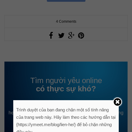
4 Comments
Tìm người yêu online
có thực sự khó?
Bạn có muốn thử
Trình duyệt của bạn đang chặn một số tính năng
hẹn hò trực tuyến. Hãy tham gia đăng ký miễn phí cùng
của trang web này. Hãy làm theo các hướng dẫn tại
YmeetMe!
{https://ymeet.me/blog/lien-he/} để bỏ chặn những
điều này.