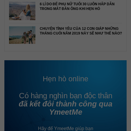
6 LÍ DO ĐỂ PHỤ NỮ TUỔI 30 LUÔN HẤP DẪN
TRONG MẮT ĐÀN ÔNG KHI HẸN HÒ
CHUYỆN TÌNH YÊU CỦA 12 CON GIÁP NHỮNG
THÁNG CUỐI NĂM 2019 NÀY SẼ NHƯ THẾ NÀO?
Hẹn hò online
Có hàng nghìn bạn độc thân
đã kết đôi thành công qua
YmeetMe
Hãy để YmeetMe giúp bạn