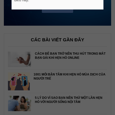
ĐĂNG KÝ
CÁC BÀI VIẾT GẦN ĐÂY
CÁCH ĐỂ BẠN TRỞ NÊN THU HÚT TRONG MẮT
BẠN GÁI KHI HẸN HÒ ONLINE
1001 MỐI BẬN TÂM KHI HẸN HÒ MÙA DỊCH CỦA
NGƯỜI TRẺ
5 LÝ DO VÌ SAO BẠN NÊN THỬ MỘT LẦN HẸN
HÒ VỚI NGƯỜI SỐNG NỘI TÂM