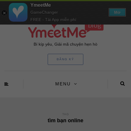
YmeetMe
GameChanger
Mở
FREE - Tải App miễn phí
Bí kíp yêu, Giải mã chuyện hẹn hò
ĐĂNG KÝ
MENU
TAG
tìm bạn online