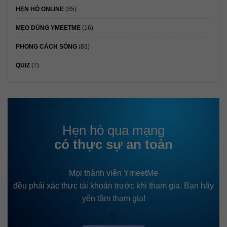
HẸN HÒ ONLINE
(85)
MẸO DÙNG YMEETME
(16)
PHONG CÁCH SỐNG
(83)
QUIZ
(7)
Hẹn hò qua mạng
có thực sự an toàn
Mọi thành viên YmeetMe
đều phải xác thực tài khoản trước khi tham gia. Bạn hãy
yên tâm tham gia!