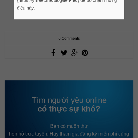
{https://ymeet.me/blog/lien-he/} để bỏ chặn những
điều này.
ĐỌC THÊM
6 Comments
Tìm người yêu online
có thực sự khó?
Bạn có muốn thử
hẹn hò trực tuyến. Hãy tham gia đăng ký miễn phí cùng