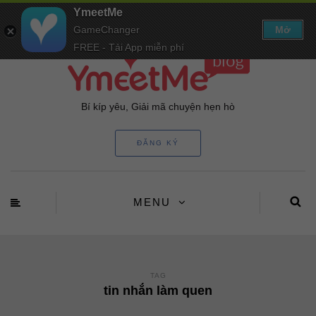
YmeetMe
GameChanger
Mở
FREE - Tải App miễn phí
Bí kíp yêu, Giải mã chuyện hẹn hò
ĐĂNG KÝ
MENU
TAG
tin nhắn làm quen