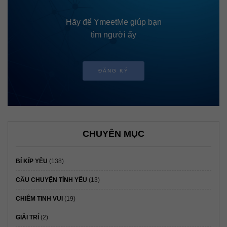
Hãy để YmeetMe giúp bạn
tìm người ấy
ĐĂNG KÝ
CHUYÊN MỤC
BÍ KÍP YÊU
(138)
CÂU CHUYỆN TÌNH YÊU
(13)
CHIÊM TINH VUI
(19)
GIẢI TRÍ
(2)