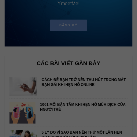
YmeetMe!
ĐĂNG KÝ
CÁC BÀI VIẾT GẦN ĐÂY
CÁCH ĐỂ BẠN TRỞ NÊN THU HÚT TRONG MẮT
BẠN GÁI KHI HẸN HÒ ONLINE
1001 MỐI BẬN TÂM KHI HẸN HÒ MÙA DỊCH CỦA
NGƯỜI TRẺ
5 LÝ DO VÌ SAO BẠN NÊN THỬ MỘT LẦN HẸN