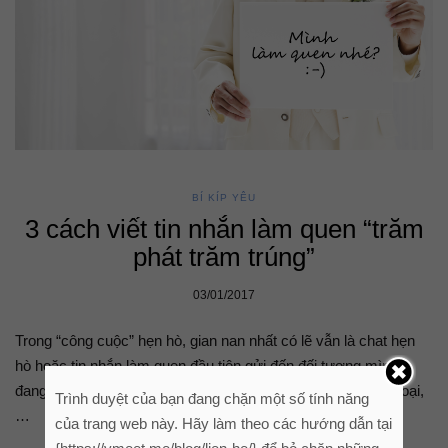
BÍ KÍP YÊU
3 cách viết tin nhắn làm quen “trăm
phát trăm trúng”
03/01/2017
Trong “công cuộc” hẹn hò, gian nan nhất có lẽ vẫn là chat hẹn
hò hoặc tin nhắn làm quen đầu tiên gửi đến đối tượng mình
đang cầm cưa. Ở thời đại bây giờ, việc xin được số điện thoại,
Trình duyệt của bạn đang chặn một số tính năng
…
của trang web này. Hãy làm theo các hướng dẫn tại