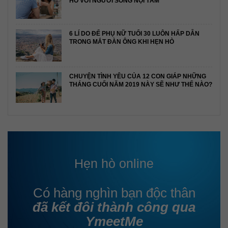
HÒ VỚI NGƯỜI SỐNG NỘI TÂM
6 LÍ DO ĐỂ PHỤ NỮ TUỔI 30 LUÔN HẤP DẪN
TRONG MẮT ĐÀN ÔNG KHI HẸN HÒ
CHUYỆN TÌNH YÊU CỦA 12 CON GIÁP NHỮNG
THÁNG CUỐI NĂM 2019 NÀY SẼ NHƯ THẾ NÀO?
Hẹn hò online
Có hàng nghìn bạn độc thân
đã kết đôi thành công qua
YmeetMe