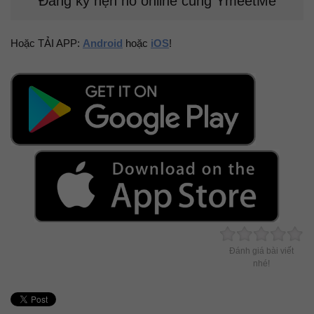
Đăng ký hẹn hò online cùng YmeetMe
Hoặc TẢI APP:
Android
hoặc
iOS
!
Đánh giá bài viết
nhé!