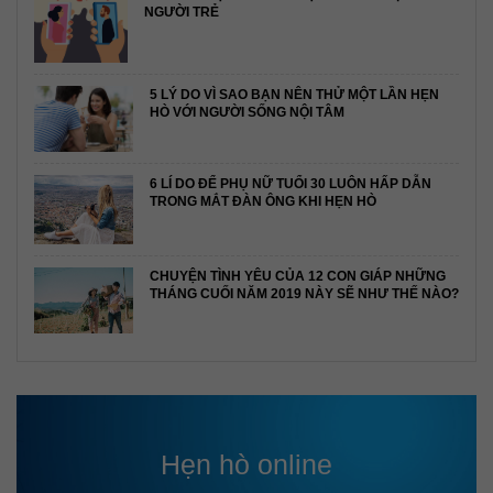
NGƯỜI TRẺ
5 LÝ DO VÌ SAO BẠN NÊN THỬ MỘT LẦN HẸN
HÒ VỚI NGƯỜI SỐNG NỘI TÂM
6 LÍ DO ĐỂ PHỤ NỮ TUỔI 30 LUÔN HẤP DẪN
TRONG MẮT ĐÀN ÔNG KHI HẸN HÒ
CHUYỆN TÌNH YÊU CỦA 12 CON GIÁP NHỮNG
THÁNG CUỐI NĂM 2019 NÀY SẼ NHƯ THẾ NÀO?
Hẹn hò online