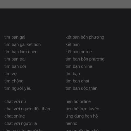
tim ban gai
kết bạn bốn phương
tìm bạn gái kết hôn
kết bạn
tìm bạn làm quen
kết bạn online
tim ban trai
tìm bạn bốn phương
tìm bạn đời
tìm bạn online
tìm vợ
tìm bạn
tìm chồng
tìm bạn chat
tìm người yêu
tìm bạn độc thân
chat với nữ
hẹn hò online
chat với người độc thân
hẹn hò trực tuyến
chat online
ứng dụng hẹn hò
chat với người lạ
henho
tâm sự với người lạ
bạn muốn hẹn hò