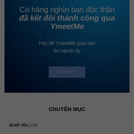
Có hàng nghìn bạn độc thân
đã kết đôi thành công qua
YmeetMe
Hãy để YmeetMe giúp bạn
tìm người ấy
ĐĂNG KÝ
CHUYÊN MỤC
BÍ KÍP YÊU
(138)