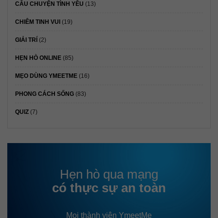
CÂU CHUYỆN TÌNH YÊU
(13)
CHIÊM TINH VUI
(19)
GIẢI TRÍ
(2)
HẸN HÒ ONLINE
(85)
MẸO DÙNG YMEETME
(16)
PHONG CÁCH SỐNG
(83)
QUIZ
(7)
Hẹn hò qua mạng
có thực sự an toàn
Mọi thành viên YmeetMe