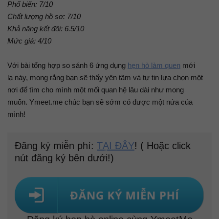
Phổ biến: 7/10
Chất lượng hồ sơ: 7/10
Khả năng kết đôi: 6.5/10
Mức giá: 4/10
Với bài tổng hợp so sánh 6 ứng dụng
hẹn hò làm quen
mới
lạ này, mong rằng bạn sẽ thấy yên tâm và tự tin lựa chọn một
nơi để tìm cho mình một mối quan hệ lâu dài như mong
muốn. Ymeet.me chúc bạn sẽ sớm có được một nửa của
mình!
Đăng ký miễn phí:
TẠI ĐÂY
! ( Hoặc click
nút đăng ký bên dưới!)