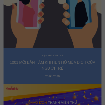
HẸN HÒ ONLINE
1001 MỐI BẬN TÂM KHI HẸN HÒ MÙA DỊCH CỦA
NGƯỜI TRẺ
20/04/2020