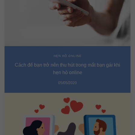
HẸN HÒ ONLINE
Cách để bạn trở nên thu hút trong mắt bạn gái khi
hẹn hò online
05/05/2020