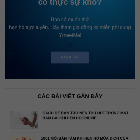
có thực sự khó?
Bạn có muốn thử
hẹn hò trực tuyến. Hãy tham gia đăng ký miễn phí cùng
YmeetMe!
ĐĂNG KÝ
CÁC BÀI VIẾT GẦN ĐÂY
CÁCH ĐỂ BẠN TRỞ NÊN THU HÚT TRONG MẮT
BẠN GÁI KHI HẸN HÒ ONLINE
1001 MỐI BẬN TÂM KHI HẸN HÒ MÙA DỊCH CỦA