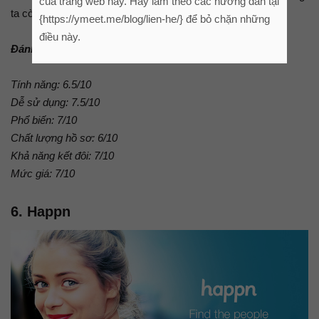
của trang web này. Hãy làm theo các hướng dẫn tại
ta còn có thể gửi nhạc cho nhau ngoài việc nói chuyện.
{https://ymeet.me/blog/lien-he/} để bỏ chặn những
điều này.
Đánh giá:
Tính năng: 6.5/10
Dễ sử dụng: 7.5/10
Phổ biến: 7/10
Chất lượng hồ sơ: 6/10
Khả năng kết đôi: 7/10
Mức giá: 7/10
6. Happn