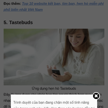
Đọc thêm:
Top 10 website kết bạn, tìm bạn, hẹn hò miễn phí
phổ biến nhất Việt Nam
5. Tastebuds
Ứng dụng hẹn hò Tastebuds
Đây là ứng dụng cho phép bạn tìm người thích hợp qua gu âm
nhạc. Tastebuds sẽ có nhiều câu hỏi liên quan đến thể loại nhạc
Trình duyệt của bạn đang chặn một số tính năng
để hai người có cùng sở thích kết nối với nhau, thậm chí chúng