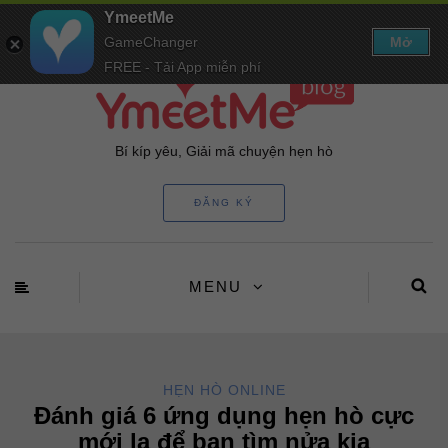
YmeetMe
GameChanger
Mở
FREE - Tải App miễn phí
Bí kíp yêu, Giải mã chuyện hẹn hò
ĐĂNG KÝ
MENU
HẸN HÒ ONLINE
Đánh giá 6 ứng dụng hẹn hò cực
mới lạ để bạn tìm nửa kia