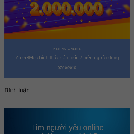
HẸN HÒ ONLINE
YmeetMe chính thức cán mốc 2 triệu người dùng
07/10/2019
Bình luận
Tìm người yêu online