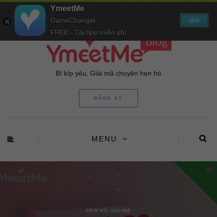
YmeetMe
GameChanger
Mở
FREE - Tải App miễn phí
Bí kíp yêu, Giải mã chuyện hẹn hò
ĐĂNG KÝ
MENU
HẸN HÒ ONLINE