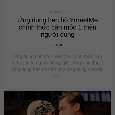
HẸN HÒ ONLINE
Ứng dụng hẹn hò YmeetMe
chính thức cán mốc 1 triệu
người dùng
30/11/2018
Ứng dụng hẹn hò YmeetMe chính thức cán
mốc 1 triệu người dùng, giữ vững vị trí Top 1
ứng dụng hẹn hò trên chợ ứng dụng Android
và...