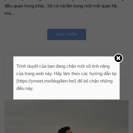
điều quan trọng khác. Sẽ có vài lần trong một mối quan hệ,
mà…
ĐỌC THÊM
Leave a comment
Trình duyệt của bạn đang chặn một số tính năng
của trang web này. Hãy làm theo các hướng dẫn tại
{https://ymeet.me/blog/lien-he/} để bỏ chặn những
điều này.