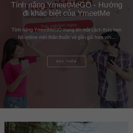
YmeetMeGO - Cơ hội để GO out
for Love cho chính bạn
YmeetMeGO là tính năng mới hoàn toàn miễn phí của
YmeetMe được ra mắt trong tháng 8 năm 2019....
ĐỌC THÊM