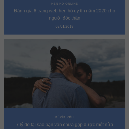
HẸN HÒ ONLINE
Đánh giá 6 trang web hẹn hò uy tín năm 2020 cho
người độc thân
03/01/2018
BÍ KÍP YÊU
7 lý do tại sao bạn vẫn chưa gặp được một nửa