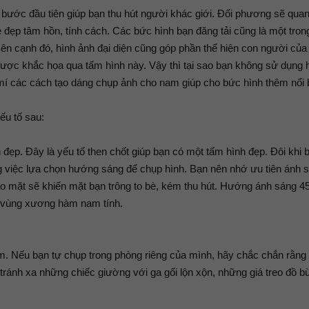
à bước đầu tiên giúp bạn thu hút người khác giới. Đối phương sẽ quan
 vẻ đẹp tâm hồn, tính cách. Các bức hình bạn đăng tải cũng là một tro
Bên cạnh đó, hình ảnh đại diện cũng góp phần thể hiện con người của
ược khắc họa qua tấm hình này. Vậy thì tại sao bạn không sử dụng 
í các cách tạo dáng chụp ảnh cho nam giúp cho bức hình thêm nổi 
ếu tố sau:
ẹp. Đây là yếu tố then chốt giúp bạn có một tấm hình đẹp. Đôi khi 
 việc lựa chọn hướng sáng để chụp hình. Bạn nên nhớ ưu tiên ánh 
ào mặt sẽ khiến mặt bạn trông to bè, kém thu hút. Hướng ánh sáng 4
e vùng xương hàm nam tính.
âm. Nếu bạn tự chụp trong phòng riêng của mình, hãy chắc chắn rằng
ránh xa những chiếc giường với ga gối lộn xộn, những giá treo đồ b