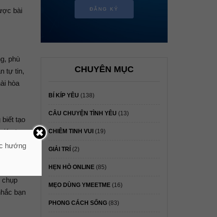
ược bài
ĐĂNG KÝ
ng, phù
CHUYÊN MỤC
 tự tin,
ài hòa
BÍ KÍP YÊU
(138)
CÂU CHUYỆN TÌNH YÊU
(13)
biết tạo
giác tự
CHIÊM TINH VUI
(19)
ác hướng
GIẢI TRÍ
(2)
HẸN HÒ ONLINE
(85)
c chụp
MẸO DÙNG YMEETME
(16)
nhắc bạn
PHONG CÁCH SỐNG
(83)