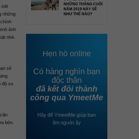
NHỮNG THÁNG CUỐI
 sát
NĂM 2019 NÀY SẼ
ng những
NHƯ THẾ NÀO?
 chính
hình ảnh
bật nhé.
Hẹn hò online
bạn sẽ
Có hàng nghìn bạn
sáng
độc thân
5 độ so
đã kết đôi thành
công qua YmeetMe
 căn
Hãy để YmeetMe giúp bạn
ừa bộn.
tìm người ấy