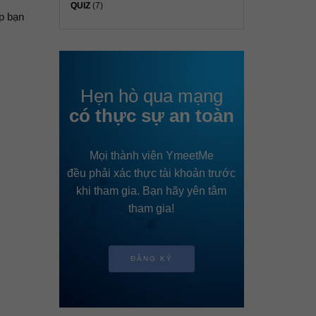
QUIZ
(7)
úp bạn
Hẹn hò qua mạng
có thực sự an toàn
Mọi thành viên YmeetMe
đều phải xác thực tài khoản trước
khi tham gia. Bạn hãy yên tâm
tham gia!
ĐĂNG KÝ