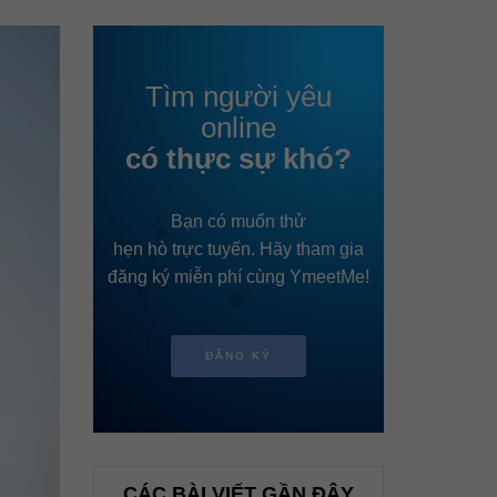
Tìm người yêu
online
có thực sự khó?
Bạn có muốn thử
hẹn hò trực tuyến. Hãy tham gia
đăng ký miễn phí cùng YmeetMe!
ĐĂNG KÝ
CÁC BÀI VIẾT GẦN ĐÂY