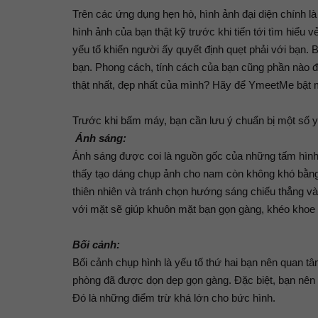
Trên các ứng dụng hẹn hò, hình ảnh đại diện chính l
hình ảnh của bạn thật kỹ trước khi tiến tới tìm hiểu
yếu tố khiến người ấy quyết định quẹt phải với bạn. 
bạn. Phong cách, tính cách của bạn cũng phần nào đ
thật nhất, đẹp nhất của mình? Hãy để YmeetMe bật m
Trước khi bấm máy, bạn cần lưu ý chuẩn bị một số y
Ánh sáng:
Ánh sáng được coi là nguồn gốc của những tấm hình đ
thấy tạo dáng chụp ảnh cho nam còn không khó bằng
thiên nhiên và tránh chọn hướng sáng chiếu thẳng v
với mặt sẽ giúp khuôn mặt bạn gọn gàng, khéo kho
Bối cảnh:
Bối cảnh chụp hình là yếu tố thứ hai bạn nên quan t
phòng đã được dọn dẹp gọn gàng. Đặc biệt, bạn nên t
Đó là những điểm trừ khá lớn cho bức hình.