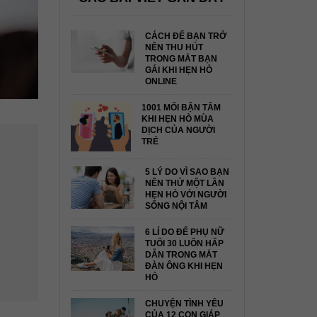
CÁCH ĐỂ BẠN TRỞ
NÊN THU HÚT
TRONG MẮT BẠN
GÁI KHI HẸN HÒ
ONLINE
1001 MỐI BẬN TÂM
KHI HẸN HÒ MÙA
DỊCH CỦA NGƯỜI
TRẺ
5 LÝ DO VÌ SAO BẠN
NÊN THỬ MỘT LẦN
HẸN HÒ VỚI NGƯỜI
SỐNG NỘI TÂM
6 LÍ DO ĐỂ PHỤ NỮ
TUỔI 30 LUÔN HẤP
DẪN TRONG MẮT
ĐÀN ÔNG KHI HẸN
HÒ
CHUYỆN TÌNH YÊU
CỦA 12 CON GIÁP