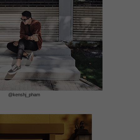
@kenshj_pham