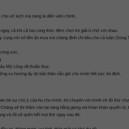
cho vở kịch mà nàng là diễn viên chính.
gay cả khi cả hai cùng thức đêm chơi trò giải ô chữ với nhau.
y cùng với số tiền ăn trưa mà chàng định chi tiêu cho cả tuần (Song T
 công sức.
g
hâu Mỹ cũng rất thuần thục.
hững xu hướng ấy dù bản thân vẫn giữ cho mình hết sức ổn định.
àn bộ sự chú ý của họ cho mình, trò chuyện với mình về đủ thứ ch
Chàng sẽ thì thầm vào tai nàng bằng giọng nói khàn khàn quyến rũ, t
g và rồi sẽ quên hết mọi thứ ngay sau đó.
 đầu óc, thông minh, vui tính, thân mật và khá dư dả.