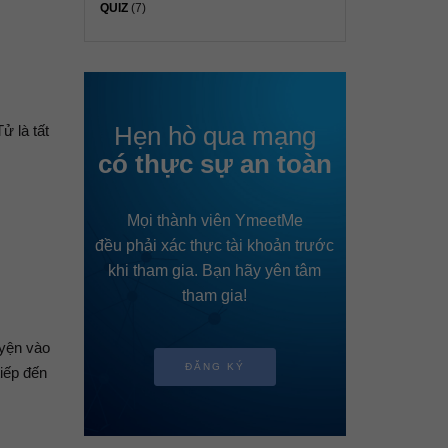
QUIZ
(7)
Hẹn hò qua mạng
ử là tất
có thực sự an toàn
Mọi thành viên YmeetMe
đều phải xác thực tài khoản trước
khi tham gia. Bạn hãy yên tâm
tham gia!
uyện vào
ĐĂNG KÝ
iếp đến