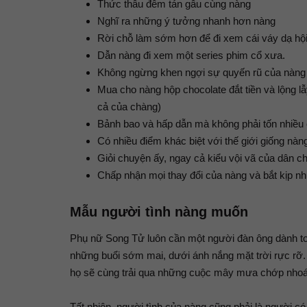
Thức thâu đêm tán gẫu cùng nàng
Nghĩ ra những ý tưởng nhanh hơn nàng
Rời chỗ làm sớm hơn để đi xem cái váy dạ hội 
Dẫn nàng đi xem một series phim cổ xưa.
Không ngừng khen ngợi sự quyến rũ của nàng n
Mua cho nàng hộp chocolate đắt tiền và lộng lẫ
cả của chàng)
Bảnh bao và hấp dẫn mà không phải tốn nhiều
Có nhiều điểm khác biệt với thế giới giống nàn
Giỏi chuyện ấy, ngay cả kiểu vội vã của dân c
Chấp nhận mọi thay đổi của nàng và bắt kịp n
Mẫu người tình nàng muốn
Phụ nữ Song Tử luôn cần một người đàn ông dành to
những buổi sớm mai, dưới ánh nắng mặt trời rực rỡ. 
họ sẽ cùng trải qua những cuộc mây mưa chớp nhoán
Tất nhiên, người tình của nàng cũng phải là người có