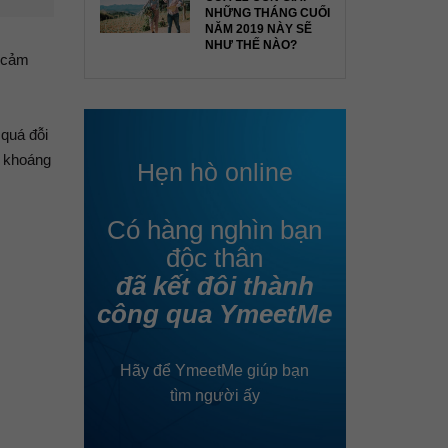
NHỮNG THÁNG CUỐI
NĂM 2019 NÀY SẼ
NHƯ THẾ NÀO?
g cảm
 quá đỗi
g khoáng
Hẹn hò online
Có hàng nghìn bạn
độc thân
đã kết đôi thành
công qua YmeetMe
Hãy để YmeetMe giúp bạn
tìm người ấy