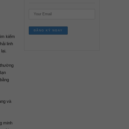
tìm kiếm
ải linh
lại.
 thường
Bạn
 bằng
àng và
ng minh