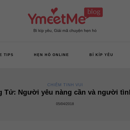
Bí kíp yêu, Giải mã chuyện hẹn hò
E TIPS
HẸN HÒ ONLINE
BÍ KÍP YÊU
CHIÊM TINH VUI
g Tử: Người yêu nàng cần và người tì
05/04/2018