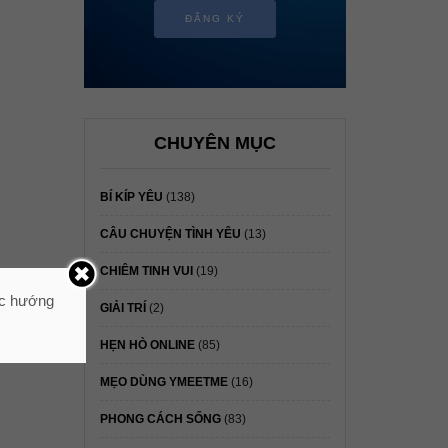
ĐĂNG KÝ
CHUYÊN MỤC
BÍ KÍP YÊU
(138)
CÂU CHUYỆN TÌNH YÊU
(13)
CHIÊM TINH VUI
(19)
ác hướng
GIẢI TRÍ
(2)
HẸN HÒ ONLINE
(85)
h” của
MẸO DÙNG YMEETME
(16)
PHONG CÁCH SỐNG
(83)