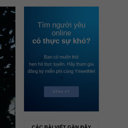
Tìm người yêu
online
có thực sự khó?
Bạn có muốn thử
hẹn hò trực tuyến. Hãy tham gia
đăng ký miễn phí cùng YmeetMe!
ĐĂNG KÝ
CÁC BÀI VIẾT GẦN ĐÂY