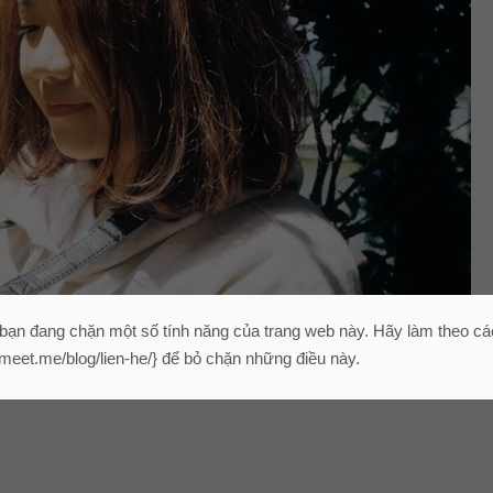
 bạn đang chặn một số tính năng của trang web này. Hãy làm theo c
/ymeet.me/blog/lien-he/} để bỏ chặn những điều này.
hững cô gái tự do và phóng khoáng
những tiêu chí mà nàng cần ở một chàng trai. Lọt vào “đôi mắt xan