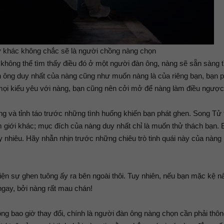
 khác không chắc sẽ là người chồng nàng chọn
 không thể tìm thấy điều đó ở một người đàn ông, nàng sẽ sẵn sàng 
 ông duy nhất của nàng cũng như muốn nàng là của riêng bạn, bạn ph
 mọi kiểu yêu với nàng, bạn cũng nên cởi mở để nàng làm điều ngược 
g và tỉnh táo trước những tình huống khiến bạn phát ghen. Song Tử
giới khác; mục đích của nàng duy nhất chỉ là muốn thử thách bạn. 
 nhiêu. Hãy nhẫn nhịn trước những chiêu trò tinh quái này của nàng
hiện sự ghen tuông ấy ra bên ngoài thôi. Tuy nhiên, nếu bạn mặc kệ n
ngay, bởi nàng rất mau chán!
ng bao giờ thay đổi, chính là người đàn ông nàng chọn cần phải thô