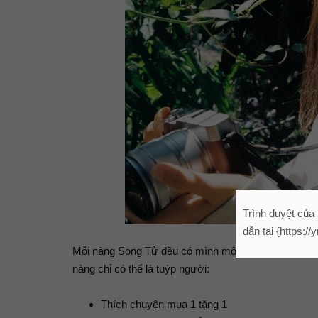
Trình duyệt của
dẫn tại {https:/
Song Tử – N
Mỗi nàng Song Tử đều có mình một danh sách bí mật 
nàng chỉ có thể là tuýp người:
Thích chuyện mua 1 tặng 1