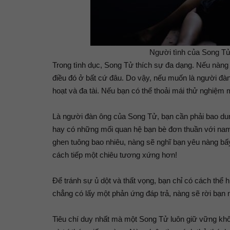
Người tình của Song Tử
Trong tình dục, Song Tử thích sự đa dạng. Nếu nàng
điều đó ở bất cứ đâu. Do vậy, nếu muốn là người đàn
hoạt và đa tài. Nếu bạn có thể thoải mái thử nghiệm
Là người đàn ông của Song Tử, bạn cần phải bao dun
hay có những mối quan hệ bạn bè đơn thuần với nam 
ghen tuông bao nhiêu, nàng sẽ nghĩ bạn yêu nàng bấy
cách tiếp một chiêu tương xứng hơn!
Để tránh sự ủ dột và thất vọng, bạn chỉ có cách thể 
chẳng có lấy một phản ứng đáp trả, nàng sẽ rời bạn 
Tiêu chí duy nhất mà một Song Tử luôn giữ vững khô