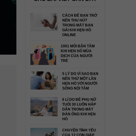
CÁCH ĐỂ BẠN TRỞ
NÊN THU HÚT
TRONG MẮT BẠN
GÁI KHI HẸN HÒ
ONLINE
1001 MỐI BẬN TÂM
KHI HẸN HÒ MÙA
DỊCH CỦA NGƯỜI
TRẺ
5 LÝ DO VÌ SAO BẠN
NÊN THỬ MỘT LẦN
HẸN HÒ VỚI NGƯỜI
SỐNG NỘI TÂM
6 LÍ DO ĐỂ PHỤ NỮ
TUỔI 30 LUÔN HẤP
DẪN TRONG MẮT
ĐÀN ÔNG KHI HẸN
HÒ
CHUYỆN TÌNH YÊU
CỦA 12 CON GIÁP