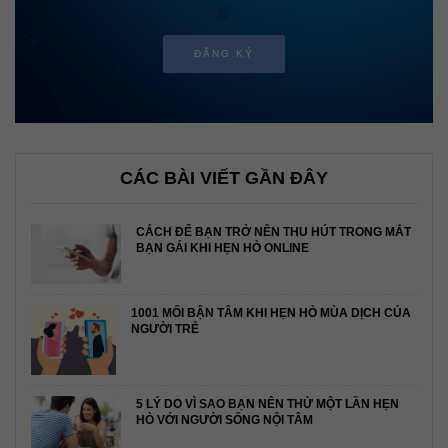
ĐĂNG KÝ
CÁC BÀI VIẾT GẦN ĐÂY
CÁCH ĐỂ BẠN TRỞ NÊN THU HÚT TRONG MẮT
BẠN GÁI KHI HẸN HÒ ONLINE
1001 MỐI BẬN TÂM KHI HẸN HÒ MÙA DỊCH CỦA
NGƯỜI TRẺ
5 LÝ DO VÌ SAO BẠN NÊN THỬ MỘT LẦN HẸN
HÒ VỚI NGƯỜI SỐNG NỘI TÂM