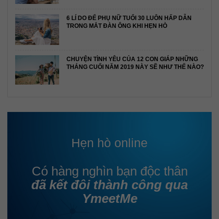
6 LÍ DO ĐỂ PHỤ NỮ TUỔI 30 LUÔN HẤP DẪN
TRONG MẮT ĐÀN ÔNG KHI HẸN HÒ
CHUYỆN TÌNH YÊU CỦA 12 CON GIÁP NHỮNG
THÁNG CUỐI NĂM 2019 NÀY SẼ NHƯ THẾ NÀO?
Hẹn hò online
Có hàng nghìn bạn độc thân
đã kết đôi thành công qua
YmeetMe