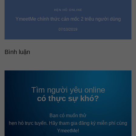
HẸN HÒ ONLINE
YmeetMe chính thức cán mốc 2 triệu người dùng
07/10/2019
Bình luận
Tìm người yêu online
có thực sự khó?
Bạn có muốn thử
hẹn hò trực tuyến. Hãy tham gia đăng ký miễn phí cùng
YmeetMe!