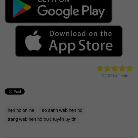
5
(100%)
1
vote
hẹn hò online
so sánh web hẹn hò
trang web hẹn hò trực tuyến uy tín