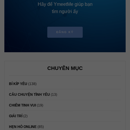
Hãy để YmeetMe giúp bạn
tìm người ấy
ĐĂNG KÝ
CHUYÊN MỤC
BÍ KÍP YÊU
(138)
CÂU CHUYỆN TÌNH YÊU
(13)
CHIÊM TINH VUI
(19)
GIẢI TRÍ
(2)
HẸN HÒ ONLINE
(85)