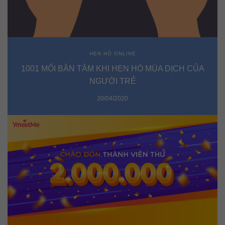
HẸN HÒ ONLINE
1001 MỐI BẬN TÂM KHI HẸN HÒ MÙA DỊCH CỦA
NGƯỜI TRẺ
20/04/2020