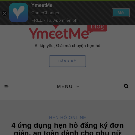
YmeetMe
GameChanger
Mở
FREE - Tải App miễn phí
Bí kíp yêu, Giải mã chuyện hẹn hò
ĐĂNG KÝ
MENU
HẸN HÒ ONLINE
4 ứng dụng hẹn hò đăng ký đơn
giản, an toàn dành cho phụ nữ