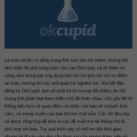
Là một cái tên có tiếng trong lĩnh vực hẹn hò online, không thể
phủ nhận độ phủ sóng toàn cầu của OkCupid, và dĩ nhiên nó
cũng nằm trong top ứng dụng hẹn hò cho phụ nữ với ưu điểm
an toàn, hướng tới các mối quan hệ nghiêm túc. Khi bắt đầu
đăng ký OkCupid, bạn sẽ phải trả lời tương đối nhiều câu hỏi
mang tính phân loại theo nhiều chủ đề khác nhau, chủ yếu để hệ
thống hiểu hơn về quan điểm cá nhân của bạn về chuyện tình
cảm, và mong muốn của bạn khi tìm một nửa. Các dữ liệu này
sẽ được tổng hợp để đưa ra các đề xuất mà hệ thống cho là
phù hợp với bạn. Tuy quá trình này có thể hơi tốn thời gian,
nhưng lại đi sâu vào nhu cầu thực sự của người dùng, nên nó