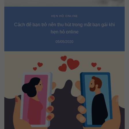
HẸN HÒ ONLINE
Cách để bạn trở nên thu hút trong mắt bạn gái khi
hẹn hò online
05/05/2020