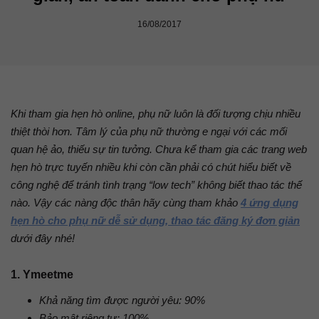
16/08/2017
Khi tham gia hẹn hò online, phụ nữ luôn là đối tượng chịu nhiều
thiệt thòi hơn. Tâm lý của phụ nữ thường e ngại với các mối
quan hệ ảo, thiếu sự tin tưởng. Chưa kể tham gia các trang web
hẹn hò trực tuyến nhiều khi còn cần phải có chút hiểu biết về
công nghệ để tránh tình trạng “low tech” không biết thao tác thế
nào. Vậy các nàng độc thân hãy cùng tham khảo
4 ứng dụng
hẹn hò cho phụ nữ dễ sử dụng, thao tác đăng ký đơn giản
dưới đây nhé!
1. Ymeetme
Khả năng tìm được người yêu: 90%
Bảo mật riêng tư: 100%