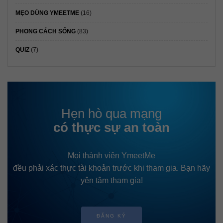
MẸO DÙNG YMEETME
(16)
PHONG CÁCH SỐNG
(83)
QUIZ
(7)
Hẹn hò qua mạng
có thực sự an toàn
Mọi thành viên YmeetMe
đều phải xác thực tài khoản trước khi tham gia. Bạn hãy
yên tâm tham gia!
ĐĂNG KÝ