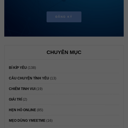
ĐĂNG KÝ
CHUYÊN MỤC
BÍ KÍP YÊU
(138)
CÂU CHUYỆN TÌNH YÊU
(13)
CHIÊM TINH VUI
(19)
GIẢI TRÍ
(2)
HẸN HÒ ONLINE
(85)
MẸO DÙNG YMEETME
(16)