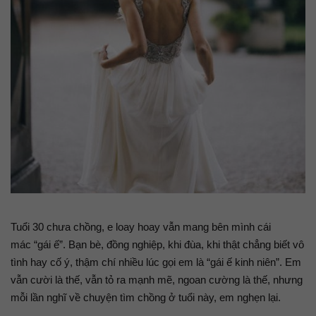
Tuổi 30 chưa chồng, e loay hoay vẫn mang bên mình cái
mác “gái ế”. Bạn bè, đồng nghiệp, khi đùa, khi thật chẳng biết vô
tình hay cố ý, thậm chí nhiều lúc gọi em là “gái ế kinh niên”. Em
vẫn cười là thế, vẫn tỏ ra mạnh mẽ, ngoan cường là thế, nhưng
mỗi lần nghĩ về chuyện tìm chồng ở tuổi này, em nghẹn lại.