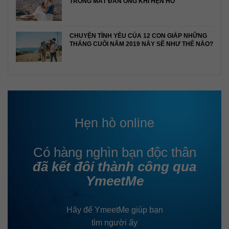
TRONG MẮT ĐÀN ÔNG KHI HẸN HÒ
CHUYỆN TÌNH YÊU CỦA 12 CON GIÁP NHỮNG
THÁNG CUỐI NĂM 2019 NÀY SẼ NHƯ THẾ NÀO?
Hẹn hò online
Có hàng nghìn bạn độc thân
đã kết đôi thành công qua
YmeetMe
Hãy để YmeetMe giúp bạn
tìm người ấy