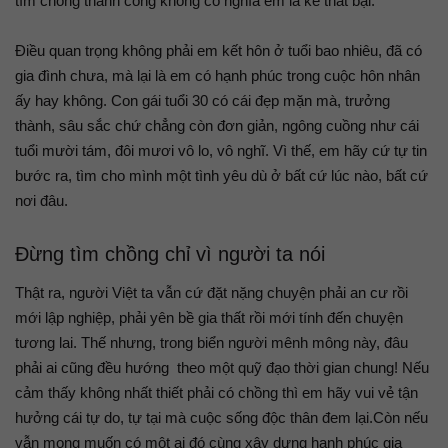
tìm chồng thành công không có nghĩa em là kẻ thất bại.
Điều quan trọng không phải em kết hôn ở tuổi bao nhiêu, đã có
gia đình chưa, mà lại là em có hạnh phúc trong cuộc hôn nhân
ấy hay không. Con gái tuổi 30 có cái đẹp mặn mà, trưởng
thành, sâu sắc chứ chẳng còn đơn giản, ngông cuồng như cái
tuổi mười tám, đôi mươi vô lo, vô nghĩ. Vì thế, em hãy cứ tự tin
bước ra, tìm cho mình một tình yêu dù ở bất cứ lúc nào, bất cứ
nơi đâu.
Đừng tìm chồng chỉ vì người ta nói
Thật ra, người Việt ta vẫn cứ đặt nặng chuyện phải an cư rồi
mới lập nghiệp, phải yên bề gia thất rồi mới tính đến chuyện
tương lai. Thế nhưng, trong biển người mênh mông này, đâu
phải ai cũng đều hướng theo một quỹ đạo thời gian chung! Nếu
cảm thấy không nhất thiết phải có chồng thì em hãy vui vẻ tận
hưởng cái tự do, tự tại mà cuộc sống độc thân đem lại.Còn nếu
vẫn mong muốn có một ai đó cùng xây dựng hạnh phúc gia