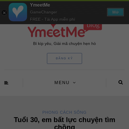
YmeetMe
GameChanger
Mở
FREE - Tải App miễn phí
Bí kíp yêu, Giải mã chuyện hẹn hò
ĐĂNG KÝ
MENU
PHONG CÁCH SỐNG
Tuổi 30, em bất lực chuyện tìm
chồng