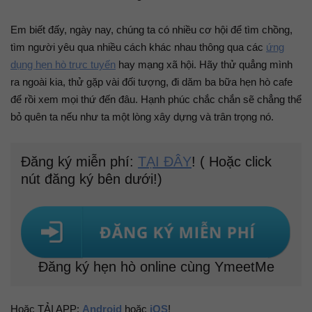
Em biết đấy, ngày nay, chúng ta có nhiều cơ hội để tìm chồng,
tìm người yêu qua nhiều cách khác nhau thông qua các
ứng
dụng hẹn hò trực tuyến
hay mạng xã hội. Hãy thử quẳng mình
ra ngoài kia, thử gặp vài đối tượng, đi dăm ba bữa hẹn hò cafe
để rồi xem mọi thứ đến đâu. Hạnh phúc chắc chắn sẽ chẳng thể
bỏ quên ta nếu như ta một lòng xây dựng và trân trọng nó.
Đăng ký miễn phí:
TẠI ĐÂY
! ( Hoặc click
nút đăng ký bên dưới!)
Đăng ký hẹn hò online cùng YmeetMe
Hoặc TẢI APP:
Android
hoặc
iOS
!