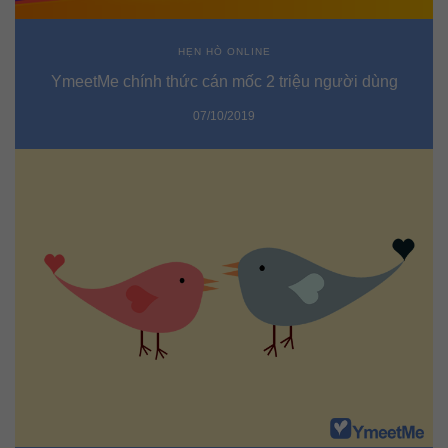
HẸN HÒ ONLINE
YmeetMe chính thức cán mốc 2 triệu người dùng
07/10/2019