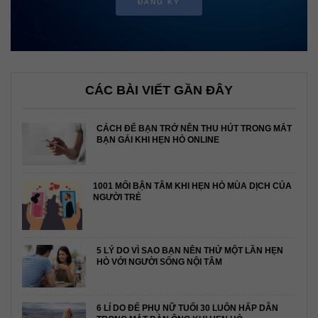
ĐĂNG KÝ
CÁC BÀI VIẾT GẦN ĐÂY
CÁCH ĐỂ BẠN TRỞ NÊN THU HÚT TRONG MẮT
BẠN GÁI KHI HẸN HÒ ONLINE
1001 MỐI BẬN TÂM KHI HẸN HÒ MÙA DỊCH CỦA
NGƯỜI TRẺ
5 LÝ DO VÌ SAO BẠN NÊN THỬ MỘT LẦN HẸN
HÒ VỚI NGƯỜI SỐNG NỘI TÂM
6 LÍ DO ĐỂ PHỤ NỮ TUỔI 30 LUÔN HẤP DẪN