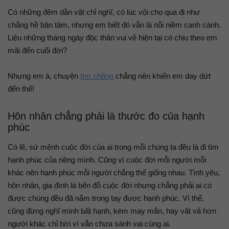
Có những đêm dằn vặt chỉ nghĩ, có lúc vội cho qua đi như
chằng hề bận tâm, nhưng em biết đó vẫn là nỗi niềm canh cánh.
Liệu những tháng ngày độc thân vui vẻ hiện tại có chịu theo em
mãi đến cuối đời?
Nhưng em à, chuyện
tìm chồng
chẳng nên khiến em day dứt
đến thế!
Hôn nhân chẳng phải là thước đo của hạnh
phúc
Có lẽ, sứ mệnh cuộc đời của ai trong mỗi chúng ta đều là đi tìm
hạnh phúc của riêng mình. Cũng vì cuộc đời mỗi người mỗi
khác nên hạnh phúc mỗi người chẳng thể giống nhau. Tình yêu,
hôn nhân, gia đình là bến đỗ cuộc đời nhưng chẳng phải ai có
được chúng đều đã nắm trong tay được hạnh phúc. Vì thế,
cũng đừng nghĩ mình bất hạnh, kém may mắn, hay vất vả hơn
người khác chỉ bời vì vẫn chưa sánh vai cùng ai.