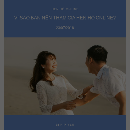
HẸN HÒ ONLINE
VÌ SAO BẠN NÊN THAM GIA HẸN HÒ ONLINE?
23/07/2018
BÍ KÍP YÊU